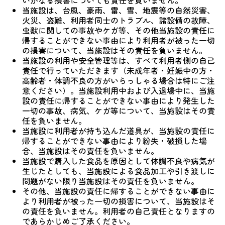
いかなる損害についても責任を負いません。
当施設は、台風、豪雨、雷、雪、地震等の自然災害、
火災、盗難、利用者同士のトラブル、諸設備の故障、
虫獣に関しての事故やケガ等、その他当施設の責任に
帰することができない事由により利用者が被った一切
の損害について、当施設はその責任を負いません。
当施設の利用や安全管理等は、すべて利用者側の自己
責任で行っていただきます（未成年者・妊娠中の方・
高齢者・体調不良の方がいらっしゃる場合は特にご注
意ください）。当施設利用中および入退場中に、当施
設の責任に帰することができない事由により発生した
一切の事故、病気、ケガ等について、当施設はその責
任を負いません。
当施設に利用者が持ち込んだ道具が、当施設の責任に
帰することができない事由により紛失・破損した場
合、当施設はその責任を負いません。
当施設で購入した食品を原因として体調不良や病気が
生じたとしても、当施設による食品加工や引き渡しに
問題がない限り当施設はその責任を負いません。
その他、当施設の責任に帰することができない事由に
より利用者が被った一切の損害について、当施設はそ
の責任を負いません。利用者の自己責任となりますの
であらかじめご了承ください。